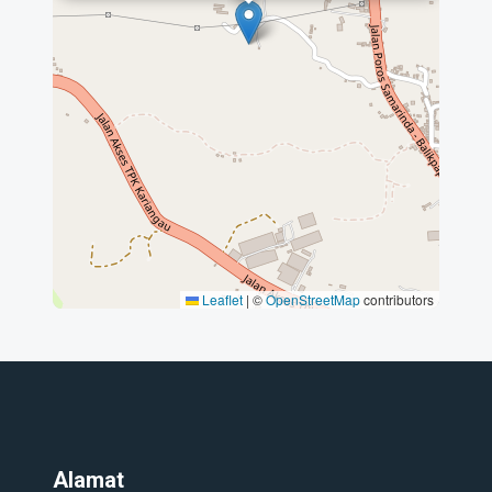
Leaflet
|
©
OpenStreetMap
contributors
Alamat