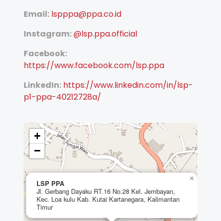
Email:
lspppa@ppa.co.id
Instagram:
@lsp.ppa.official
Facebook:
https://www.facebook.com/lsp.ppa
LinkedIn:
https://www.linkedin.com/in/lsp-
p1-ppa-40212728a/
+
−
×
LSP PPA
Jl. Gerbang Dayaku RT.16 No.28 Kel. Jembayan,
Kec. Loa kulu Kab. Kutai Kartanegara, Kalimantan
Timur