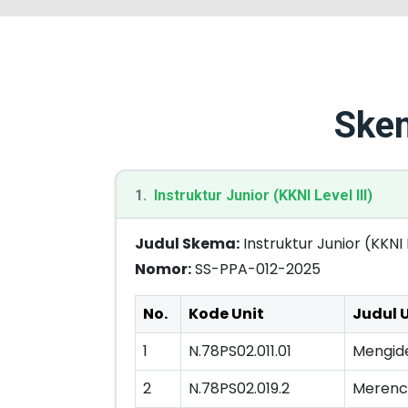
Skem
1.
Instruktur Junior (KKNI Level III)
Judul Skema:
Instruktur Junior (KKNI 
Nomor:
SS-PPA-012-2025
No.
Kode Unit
Judul 
1
N.78PS02.011.01
Mengide
2
N.78PS02.019.2
Merenca