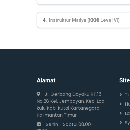
4.
Instruktur Madya (KKNI Level VI)
Alamat
Sit
Jl. Gerbang Dayaku RT.16
T
No.28 Kel. Jembayan, Kec. Loa
Hu
kulu Kab. Kutai Kartanegara,
L
Kalimantan Timur
Sy
Senin - Sabtu: 08.00 -