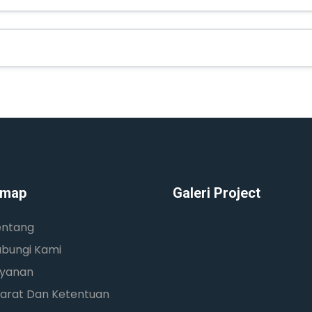
emap
Galeri Project
entang
bungi Kami
ayanan
arat Dan Ketentuan